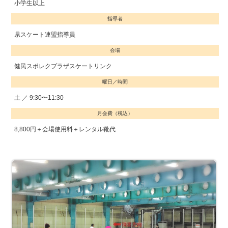
小学生以上
指導者
県スケート連盟指導員
会場
健民スポレクプラザスケートリンク
曜日／時間
土 ／ 9:30〜11:30
月会費（税込）
8,800円＋会場使用料＋レンタル靴代